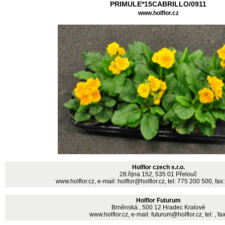
PRIMULE*15CABRILLO/0911
www.holflor.cz
Holflor czech s.r.o.
28.řijna 152, 535 01 Přelouč
www.holflor.cz
, e-mail: holflor@holflor.cz, tel: 775 200 500, fa
Holflor Futurum
Brněnská , 500 12 Hradec Kralové
www.holflor.cz
, e-mail: futurum@holflor.cz, tel: , fax